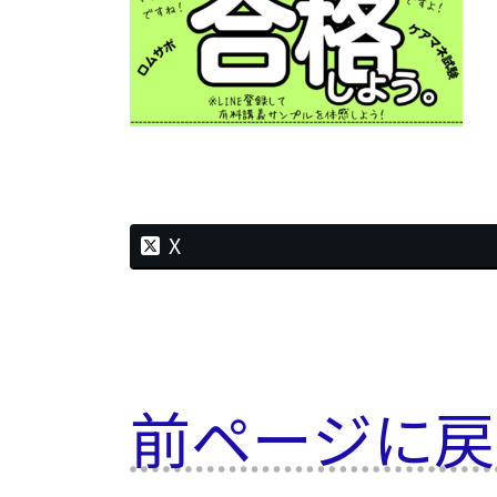
時
:
X
前ページに戻