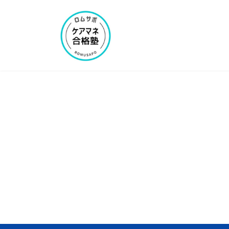
コ
ナ
ン
ビ
テ
ゲ
ン
ー
ツ
シ
へ
ョ
ス
ン
キ
に
ッ
移
プ
動