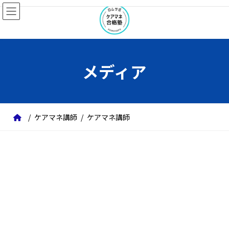
コ
ナ
ン
ビ
テ
ゲ
ン
ー
ツ
シ
メディア
へ
ョ
ス
ン
キ
に
ッ
移
ケアマネ講師
ケアマネ講師
プ
動