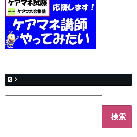
新
日
時
:
X
検
索: