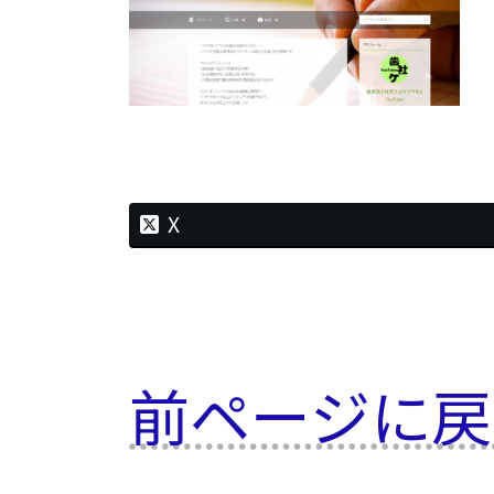
時
:
X
前ページに戻