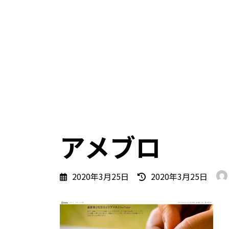
アメブロ
最
2020年3月25日
2020年3月25日
終
更
新
日