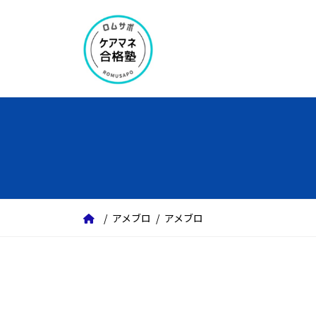
コ
ナ
ン
ビ
テ
ゲ
ン
ー
ツ
シ
へ
ョ
ス
ン
キ
に
ッ
移
プ
動
アメブロ
アメブロ