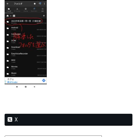
新
日
時
:
X