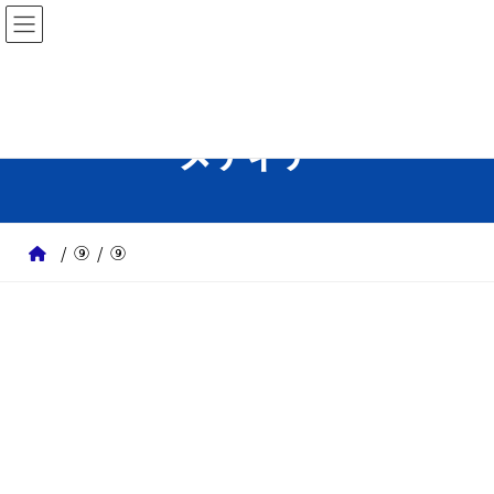
コ
ナ
ン
ビ
テ
ゲ
ン
ー
ツ
シ
メディア
へ
ョ
ス
ン
キ
に
ッ
移
⑨
⑨
プ
動