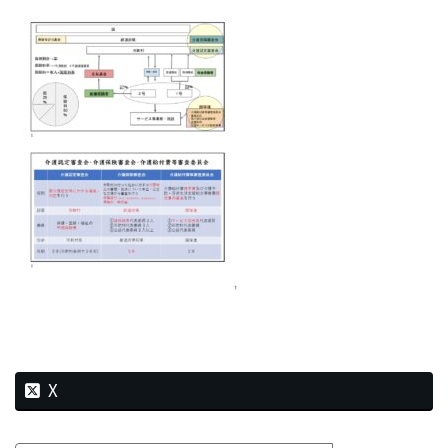
新
日
時
:
X