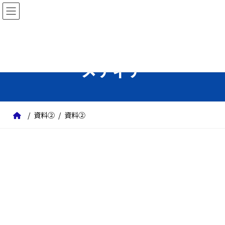
コ
ナ
ン
ビ
テ
ゲ
ン
ー
ツ
シ
メディア
へ
ョ
ス
ン
キ
に
ッ
移
資料②
資料②
プ
動