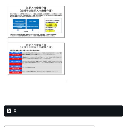
新
日
時
:
X